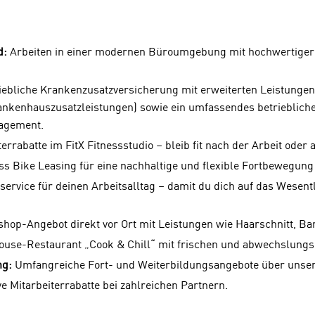
d:
Arbeiten in einer modernen Büroumgebung mit hochwertiger
ebliche Krankenzusatzversicherung mit erweiterten Leistungen 
nkenhauszusatzleistungen) sowie ein umfassendes betrieblich
agement.
errabatte im FitX Fitnessstudio – bleib fit nach der Arbeit ode
ss Bike Leasing für eine nachhaltige und flexible Fortbewegung 
rvice für deinen Arbeitsalltag – damit du dich auf das Wesent
hop-Angebot direkt vor Ort mit Leistungen wie Haarschnitt, Bar
ouse-Restaurant „Cook & Chill“ mit frischen und abwechslungs
ng:
Umfangreiche Fort- und Weiterbildungsangebote über unser
ve Mitarbeiterrabatte bei zahlreichen Partnern.