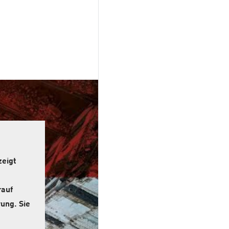
zeigt
rauf
ung. Sie