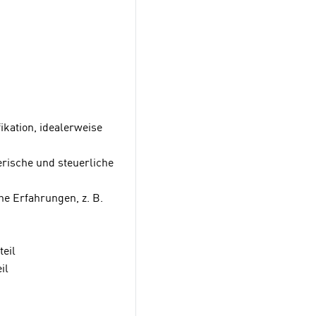
kation, idealerweise
erische und steuerliche
e Erfahrungen, z. B.
eil
il