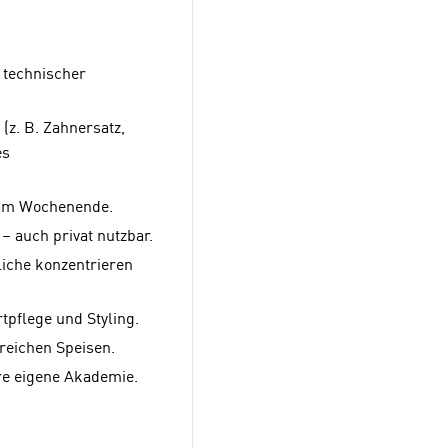
 technischer
(z. B. Zahnersatz,
es
r am Wochenende.
– auch privat nutzbar.
liche konzentrieren
tpflege und Styling.
reichen Speisen.
e eigene Akademie.