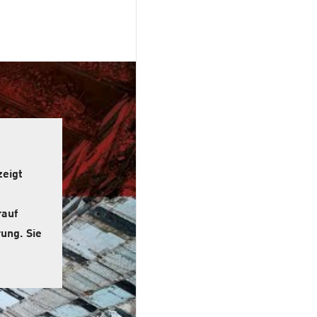
zeigt
rauf
ung. Sie