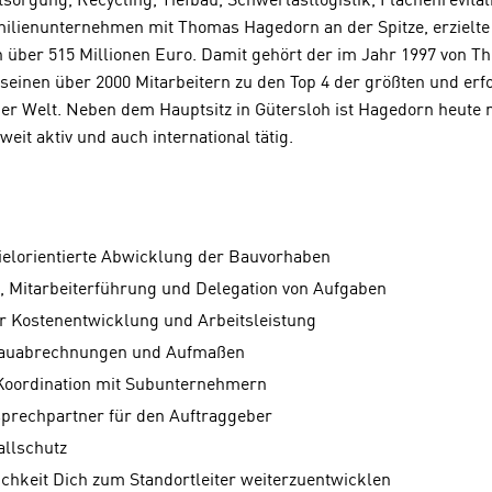
orgung, Recycling, Tiefbau, Schwerlastlogistik, Flächenrevita
milienunternehmen mit Thomas Hagedorn an der Spitze, erzielte
n über 515 Millionen Euro. Damit gehört der im Jahr 1997 von 
seinen über 2000 Mitarbeitern zu den Top 4 der größten und erf
 Welt. Neben dem Hauptsitz in Gütersloh ist Hagedorn heute m
eit aktiv und auch international tätig.
zielorientierte Abwicklung der Bauvorhaben
 Mitarbeiterführung und Delegation von Aufgaben
 Kostenentwicklung und Arbeitsleistung
Bauabrechnungen und Aufmaßen
Koordination mit Subunternehmern
prechpartner für den Auftraggeber
allschutz
ichkeit Dich zum Standortleiter weiterzuentwicklen