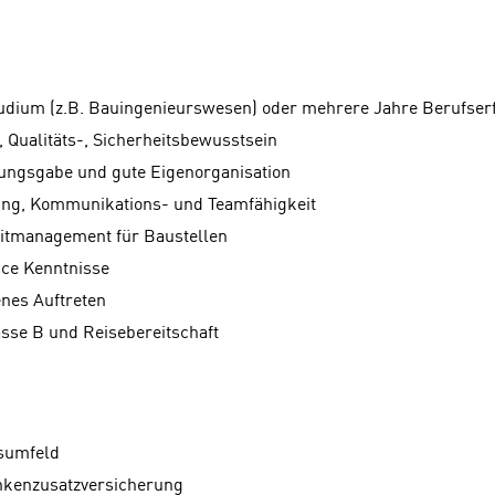
tudium (z.B. Bauingenieurswesen) oder mehrere Jahre Berufser
 Qualitäts-, Sicherheitsbewusstsein
ungsgabe und gute Eigenorganisation
ng, Kommunikations- und Teamfähigkeit
eitmanagement für Baustellen
ice Kenntnisse
enes Auftreten
sse B und Reisebereitschaft
sumfeld
nkenzusatzversicherung