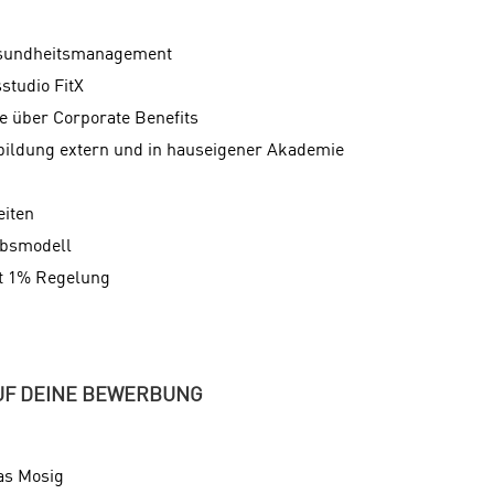
esundheitsmanagement
studio FitX
te über Corporate Benefits
bildung extern und in hauseigener Akademie
eiten
ubsmodell
t 1% Regelung
UF DEINE BEWERBUNG
as Mosig