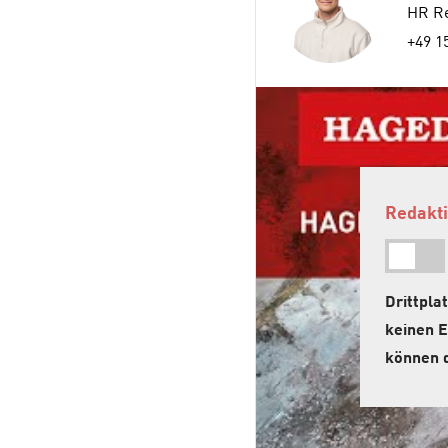
HR Re
+49 1
Redakti
Drittpl
keinen E
können d